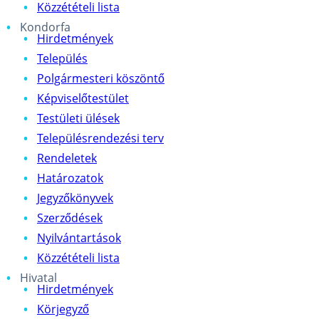
Közzétételi lista
Kondorfa
Hirdetmények
Település
Polgármesteri köszöntő
Képviselőtestület
Testületi ülések
Településrendezési terv
Rendeletek
Határozatok
Jegyzőkönyvek
Szerződések
Nyilvántartások
Közzétételi lista
Hivatal
Hirdetmények
Körjegyző